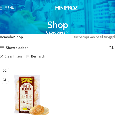
MENU
Shop
Categories
Beranda
Shop
Menampilkan hasil tunggal
Show sidebar
Clear filters
Bernardi