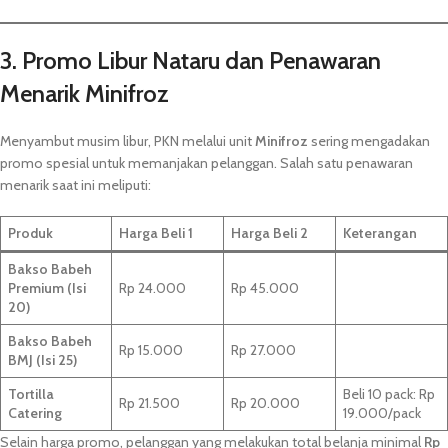
3. Promo Libur Nataru dan Penawaran
Menarik Minifroz
Menyambut musim libur, PKN melalui unit
Minifroz
sering mengadakan
promo spesial untuk memanjakan pelanggan. Salah satu penawaran
menarik saat ini meliputi:
Produk
Harga Beli 1
Harga Beli 2
Keterangan
Bakso Babeh
Premium (Isi
Rp 24.000
Rp 45.000
20)
Bakso Babeh
Rp 15.000
Rp 27.000
BMJ (Isi 25)
Tortilla
Beli 10 pack: Rp
Rp 21.500
Rp 20.000
Catering
19.000/pack
Selain harga promo, pelanggan yang melakukan total belanja minimal
Rp