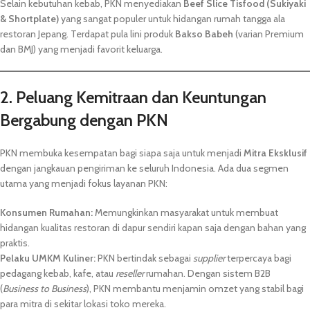
Selain kebutuhan kebab, PKN menyediakan
Beef Slice Tisfood (Sukiyaki
& Shortplate)
yang sangat populer untuk hidangan rumah tangga ala
restoran Jepang. Terdapat pula lini produk
Bakso Babeh
(varian Premium
dan BMJ) yang menjadi favorit keluarga.
2. Peluang Kemitraan dan Keuntungan
Bergabung dengan PKN
PKN membuka kesempatan bagi siapa saja untuk menjadi
Mitra Eksklusif
dengan jangkauan pengiriman ke seluruh Indonesia. Ada dua segmen
utama yang menjadi fokus layanan PKN:
Konsumen Rumahan:
Memungkinkan masyarakat untuk membuat
hidangan kualitas restoran di dapur sendiri kapan saja dengan bahan yang
praktis.
Pelaku UMKM Kuliner:
PKN bertindak sebagai
supplier
terpercaya bagi
pedagang kebab, kafe, atau
reseller
rumahan. Dengan sistem B2B
(
Business to Business
), PKN membantu menjamin omzet yang stabil bagi
para mitra di sekitar lokasi toko mereka.