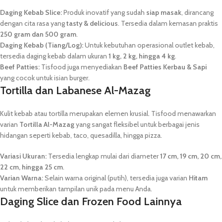
Daging Kebab Slice:
Produk inovatif yang sudah
siap masak
, dirancang
dengan cita rasa yang
tasty & delicious
. Tersedia dalam kemasan praktis
250 gram dan 500 gram
.
Daging Kebab (Tiang/Log):
Untuk kebutuhan operasional outlet kebab,
tersedia daging kebab dalam ukuran
1 kg, 2 kg, hingga 4 kg
.
Beef Patties:
Tisfood juga menyediakan
Beef Patties Kerbau & Sapi
yang cocok untuk isian burger.
Tortilla dan Labanese Al-Mazag
Kulit kebab atau tortilla merupakan elemen krusial. Tisfood menawarkan
varian
Tortilla Al-Mazag
yang sangat fleksibel untuk berbagai jenis
hidangan seperti kebab, taco, quesadilla, hingga pizza.
Variasi Ukuran:
Tersedia lengkap mulai dari diameter
17 cm, 19 cm, 20 cm,
22 cm, hingga 25 cm
.
Varian Warna:
Selain warna original (putih), tersedia juga varian
Hitam
untuk memberikan tampilan unik pada menu Anda.
Daging Slice dan Frozen Food Lainnya