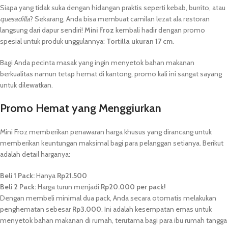
Siapa yang tidak suka dengan hidangan praktis seperti kebab, burrito, atau
quesadilla
? Sekarang, Anda bisa membuat camilan lezat ala restoran
langsung dari dapur sendiri!
Mini Froz
kembali hadir dengan promo
spesial untuk produk unggulannya:
Tortilla ukuran 17 cm
.
Bagi Anda pecinta masak yang ingin menyetok bahan makanan
berkualitas namun tetap hemat di kantong, promo kali ini sangat sayang
untuk dilewatkan.
Promo Hemat yang Menggiurkan
Mini Froz memberikan penawaran harga khusus yang dirancang untuk
memberikan keuntungan maksimal bagi para pelanggan setianya. Berikut
adalah detail harganya:
Beli 1 Pack:
Hanya
Rp21.500
Beli 2 Pack:
Harga turun menjadi
Rp20.000 per pack!
Dengan membeli minimal dua pack, Anda secara otomatis melakukan
penghematan sebesar
Rp3.000
. Ini adalah kesempatan emas untuk
menyetok bahan makanan di rumah, terutama bagi para ibu rumah tangga