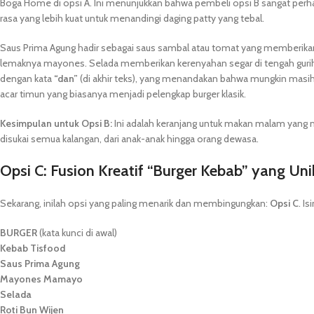
Boga Home di opsi A. Ini menunjukkan bahwa pembeli opsi B sangat perha
rasa yang lebih kuat untuk menandingi daging patty yang tebal.
Saus Prima Agung hadir sebagai saus sambal atau tomat yang memberikan 
lemaknya mayones. Selada memberikan kerenyahan segar di tengah gurihny
dengan kata
“dan”
(di akhir teks), yang menandakan bahwa mungkin masih
acar timun yang biasanya menjadi pelengkap burger klasik.
Kesimpulan untuk Opsi B:
Ini adalah keranjang untuk makan malam yan
disukai semua kalangan, dari anak-anak hingga orang dewasa.
Opsi C: Fusion Kreatif “Burger Kebab” yang Uni
Sekarang, inilah opsi yang paling menarik dan membingungkan:
Opsi C
. Is
BURGER
(kata kunci di awal)
Kebab Tisfood
Saus Prima Agung
Mayones Mamayo
Selada
Roti Bun Wijen