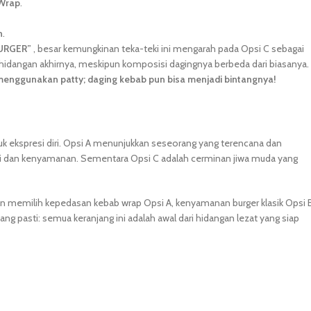
Wrap
.
n
.
URGER”
, besar kemungkinan teka-teki ini mengarah pada Opsi C sebagai
 hidangan akhirnya, meskipun komposisi dagingnya berbeda dari biasanya.
menggunakan patty; daging kebab pun bisa menjadi bintangnya!
ntuk ekspresi diri. Opsi A menunjukkan seseorang yang terencana dan
si dan kenyamanan. Sementara Opsi C adalah cerminan jiwa muda yang
n memilih kepedasan kebab wrap Opsi A, kenyamanan burger klasik Opsi B
ang pasti: semua keranjang ini adalah awal dari hidangan lezat yang siap