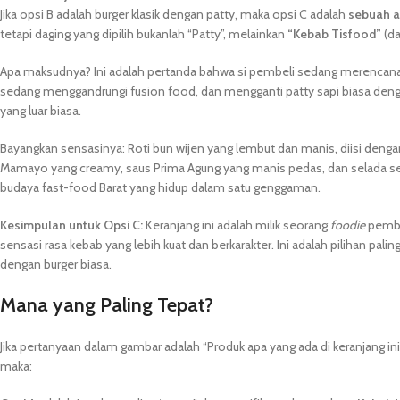
Jika opsi B adalah burger klasik dengan patty, maka opsi C adalah
sebuah an
tetapi daging yang dipilih bukanlah “Patty”, melainkan
“Kebab Tisfood”
(da
Apa maksudnya? Ini adalah pertanda bahwa si pembeli sedang merenca
sedang menggandrungi fusion food, dan mengganti patty sapi biasa dengan
yang luar biasa.
Bayangkan sensasinya: Roti bun wijen yang lembut dan manis, diisi den
Mamayo yang creamy, saus Prima Agung yang manis pedas, dan selada sega
budaya fast-food Barat yang hidup dalam satu genggaman.
Kesimpulan untuk Opsi C:
Keranjang ini adalah milik seorang
foodie
pember
sensasi rasa kebab yang lebih kuat dan berkarakter. Ini adalah pilihan pa
dengan burger biasa.
Mana yang Paling Tepat?
Jika pertanyaan dalam gambar adalah “Produk apa yang ada di keranjang in
maka: