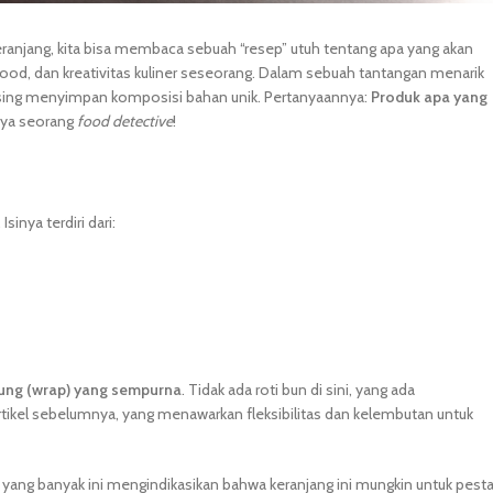
ranjang, kita bisa membaca sebuah “resep” utuh tentang apa yang akan
ood, dan kreativitas kuliner seseorang. Dalam sebuah tantangan menarik
g-masing menyimpan komposisi bahan unik. Pertanyaannya:
Produk apa yang
gaya seorang
food detective
!
inya terdiri dari:
ung (wrap) yang sempurna
. Tidak ada roti bun di sini, yang ada
rtikel sebelumnya, yang menawarkan fleksibilitas dan kelembutan untuk
h yang banyak ini mengindikasikan bahwa keranjang ini mungkin untuk pest