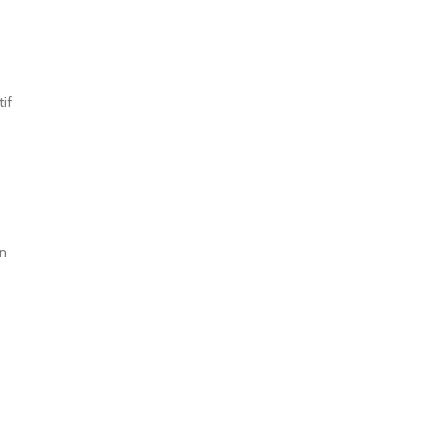
if
an