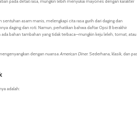
tian pada detail rasa, mungkin lebih menyukai mayones dengan karakter
sentuhan asam manis, melengkapi cita rasa gurih dari daging dan
a daging dan roti. Namun, perhatikan bahwa daftar Opsi B berakhir
 ada bahan tambahan yang tidak terbaca—mungkin keju leleh, tomat, atau
g mengenyangkan dengan nuansa
American Diner
. Sederhana, klasik, dan pas
k
inya adalah: