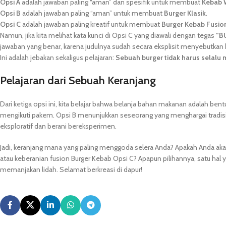
Opsi A
adalah jawaban paling “aman” dan spesifik untuk membuat
Kebab 
Opsi B
adalah jawaban paling “aman” untuk membuat
Burger Klasik
.
Opsi C
adalah jawaban paling kreatif untuk membuat
Burger Kebab Fusio
Namun, jika kita melihat kata kunci di Opsi C yang diawali dengan tegas
“B
jawaban yang benar, karena judulnya sudah secara eksplisit menyebutkan
Ini adalah jebakan sekaligus pelajaran:
Sebuah burger tidak harus selalu 
Pelajaran dari Sebuah Keranjang
Dari ketiga opsi ini, kita belajar bahwa belanja bahan makanan adalah be
mengikuti pakem. Opsi B menunjukkan seseorang yang menghargai tradi
eksploratif dan berani bereksperimen.
Jadi, keranjang mana yang paling menggoda selera Anda? Apakah Anda aka
atau keberanian fusion Burger Kebab Opsi C? Apapun pilihannya, satu hal y
memanjakan lidah. Selamat berkreasi di dapur!