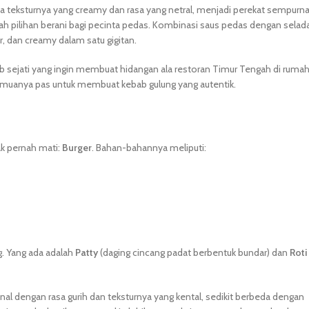
ena teksturnya yang creamy dan rasa yang netral, menjadi perekat sempurn
ah pilihan berani bagi pecinta pedas. Kombinasi saus pedas dengan selad
, dan creamy dalam satu gigitan.
ab sejati yang ingin membuat hidangan ala restoran Timur Tengah di ruma
emuanya pas untuk membuat kebab gulung yang autentik.
ak pernah mati:
Burger
. Bahan-bahannya meliputi:
ng. Yang ada adalah
Patty
(daging cincang padat berbentuk bundar) dan
Roti
enal dengan rasa gurih dan teksturnya yang kental, sedikit berbeda dengan