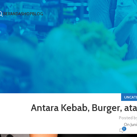
BERANDA
SHOP
BLOG
UNCAT
Antara Kebab, Burger, a
Posted b
On Jun
0