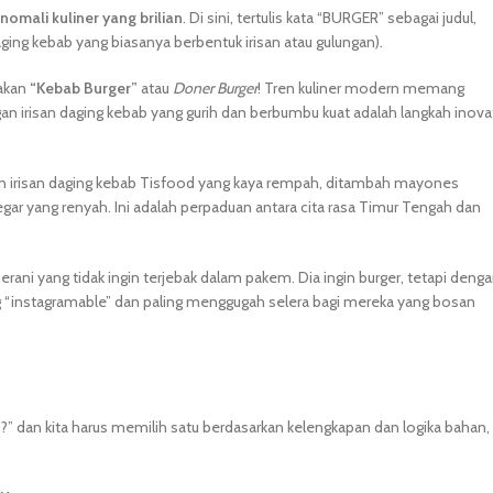
omali kuliner yang brilian
. Di sini, tertulis kata “BURGER” sebagai judul,
ging kebab yang biasanya berbentuk irisan atau gulungan).
nakan
“Kebab Burger”
atau
Doner Burger
! Tren kuliner modern memang
 irisan daging kebab yang gurih dan berbumbu kuat adalah langkah inovat
gan irisan daging kebab Tisfood yang kaya rempah, ditambah mayones
r yang renyah. Ini adalah perpaduan antara cita rasa Timur Tengah dan
ani yang tidak ingin terjebak dalam pakem. Dia ingin burger, tetapi deng
ling “instagramable” dan paling menggugah selera bagi mereka yang bosan
i?” dan kita harus memilih satu berdasarkan kelengkapan dan logika bahan,