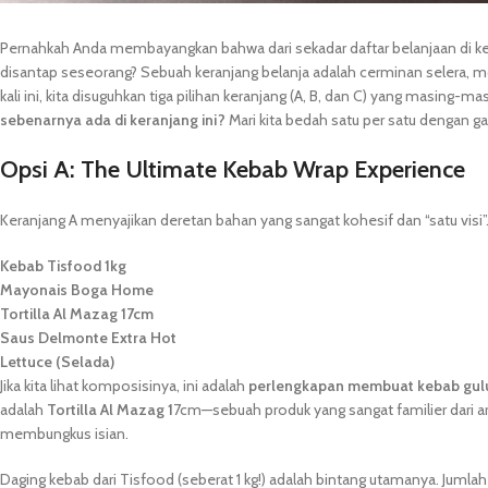
Pernahkah Anda membayangkan bahwa dari sekadar daftar belanjaan di ke
disantap seseorang? Sebuah keranjang belanja adalah cerminan selera, m
kali ini, kita disuguhkan tiga pilihan keranjang (A, B, dan C) yang masin
sebenarnya ada di keranjang ini?
Mari kita bedah satu per satu dengan 
Opsi A: The Ultimate Kebab Wrap Experience
Keranjang A menyajikan deretan bahan yang sangat kohesif dan “satu visi”. Is
Kebab Tisfood 1kg
Mayonais Boga Home
Tortilla Al Mazag 17cm
Saus Delmonte Extra Hot
Lettuce (Selada)
Jika kita lihat komposisinya, ini adalah
perlengkapan membuat kebab gul
adalah
Tortilla Al Mazag 1
7cm—sebuah produk yang sangat familier dari a
membungkus isian.
Daging kebab dari Tisfood (seberat 1 kg!) adalah bintang utamanya. Jumla