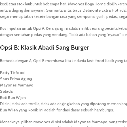
kecil atau stok lauk untuk beberapa hari. Mayones Boga Home dipilih kar
antara daging dan sayuran. Sementara itu,
Saus Delmonte Extra Hot
adal
segar menciptakan keseimbangan rasa yang sempurna: gurih, pedas, segar
Kesimpulan untuk Opsi A:
Keranjang ini adalah milik seorang pecinta keb
dengan sentuhan pedas yang nendang. Tidak ada bahan yang “nyasar”; s
Opsi B: Klasik Abadi Sang Burger
Berbeda dengan A, Opsi B membawa kita ke dunia fast-food klasik yang t
Patty Tisfood
Saus Prima Agung
Mayones Mamayo
Selada
Roti Bun Wijen
Di sini, tidak ada tortilla, tidak ada daging kebab yang dipotong memanja
Bun Wijen
yang ikonik. Ini adalah fondasi dasar sebuah hamburger.
Menariknya, pilihan mayones di sini adalah
Mayones Mamayo
, yang terk