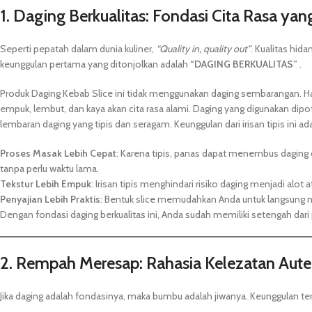
1. Daging Berkualitas: Fondasi Cita Rasa yan
Seperti pepatah dalam dunia kuliner,
“Quality in, quality out”
. Kualitas hid
keunggulan pertama yang ditonjolkan adalah
“DAGING BERKUALITAS”
.
Produk Daging Kebab Slice ini tidak menggunakan daging sembarangan. Ha
empuk, lembut, dan kaya akan cita rasa alami. Daging yang digunakan dipo
lembaran daging yang tipis dan seragam. Keunggulan dari irisan tipis ini ad
Proses Masak Lebih Cepat
: Karena tipis, panas dapat menembus dagin
tanpa perlu waktu lama.
Tekstur Lebih Empuk
: Irisan tipis menghindari risiko daging menjadi alot
Penyajian Lebih Praktis
: Bentuk slice memudahkan Anda untuk langsung m
Dengan fondasi daging berkualitas ini, Anda sudah memiliki setengah da
2. Rempah Meresap: Rahasia Kelezatan Aute
Jika daging adalah fondasinya, maka bumbu adalah jiwanya. Keunggulan ter