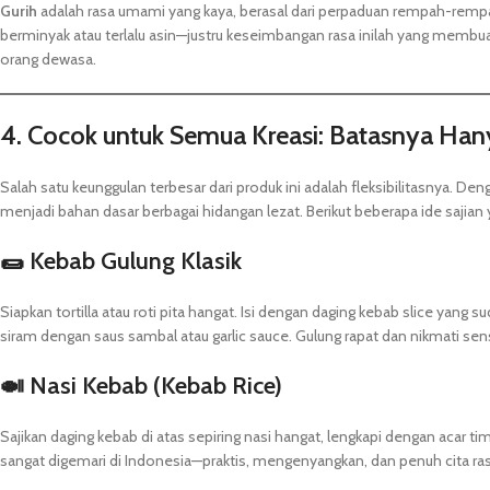
Gurih
adalah rasa umami yang kaya, berasal dari perpaduan rempah-rempa
berminyak atau terlalu asin—justru keseimbangan rasa inilah yang membua
orang dewasa.
4. Cocok untuk Semua Kreasi: Batasnya Han
Salah satu keunggulan terbesar dari produk ini adalah fleksibilitasnya. Den
menjadi bahan dasar berbagai hidangan lezat. Berikut beberapa ide sajian
🌯 Kebab Gulung Klasik
Siapkan tortilla atau roti pita hangat. Isi dengan daging kebab slice yan
siram dengan saus sambal atau garlic sauce. Gulung rapat dan nikmati sen
🍛 Nasi Kebab (Kebab Rice)
Sajikan daging kebab di atas sepiring nasi hangat, lengkapi dengan acar t
sangat digemari di Indonesia—praktis, mengenyangkan, dan penuh cita ras