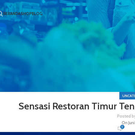
BERANDA
SHOP
BLOG
UNCAT
Sensasi Restoran Timur Ten
Posted b
On Jun
0