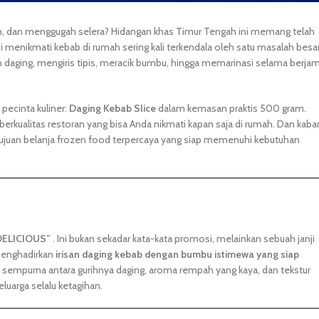
h, dan menggugah selera? Hidangan khas Timur Tengah ini memang telah
i menikmati kebab di rumah sering kali terkendala oleh satu masalah besar
daging, mengiris tipis, meracik bumbu, hingga memarinasi selama berja
 pecinta kuliner:
Daging Kebab Slice
dalam kemasan praktis 500 gram.
berkualitas restoran yang bisa Anda nikmati kapan saja di rumah. Dan kaba
ujuan belanja frozen food terpercaya yang siap memenuhi kebutuhan
DELICIOUS”
. Ini bukan sekadar kata-kata promosi, melainkan sebuah janji
 menghadirkan
irisan daging kebab dengan bumbu istimewa yang siap
sempurna antara gurihnya daging, aroma rempah yang kaya, dan tekstur
arga selalu ketagihan.