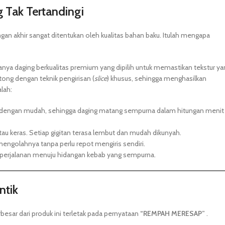
g Tak Tertandingi
angan akhir sangat ditentukan oleh kualitas bahan baku. Itulah mengapa
nya daging berkualitas premium yang dipilih untuk memastikan tekstur ya
tong dengan teknik pengirisan (
slice
) khusus, sehingga menghasilkan
alah:
g dengan mudah, sehingga daging matang sempurna dalam hitungan menit
 atau keras. Setiap gigitan terasa lembut dan mudah dikunyah.
engolahnya tanpa perlu repot mengiris sendiri.
ri perjalanan menuju hidangan kebab yang sempurna.
ntik
besar dari produk ini terletak pada pernyataan
“REMPAH MERESAP”
.