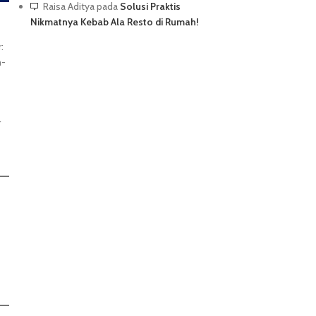
Raisa Aditya
pada
Solusi Praktis
Nikmatnya Kebab Ala Resto di Rumah!
:
m-
r