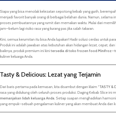
Siapa yang bisa menolak kelezatan sepotong kebab yang gurih, berempa
menjadi favorit banyak orang di berbagai belahan dunia. Namun, selama in
proses pembuatannya yang rumit dan memakan waktu. Mulai dari memilih 
jam—belum lagi risiko rasa yang kurang pas jika salah takaran.
Kini, semua kerumitan itu bisa Anda lupakan! Hadir solusi cerdas untuk para
Produk ini adalah jawaban atas kebutuhan akan hidangan lezat, cepat, dan 
baiknya, produk premium ini kini
tersedia di toko frozen food Minifroz
—t
kuliner keluarga Anda
.
Tasty & Delicious: Lezat yang Terjamin
Dari baris pertama pada kemasan, kita disambut dengan klaim
“TASTY & 
rasa yang didukung oleh seluruh proses produksi. Daging Kebab Slice ini
memanjakan lidah keluarga Anda
. Setiap suapan menghadirkan harmoni 
yang empuk—sebuah pengalaman kuliner yang akan membuat Anda dan kelu