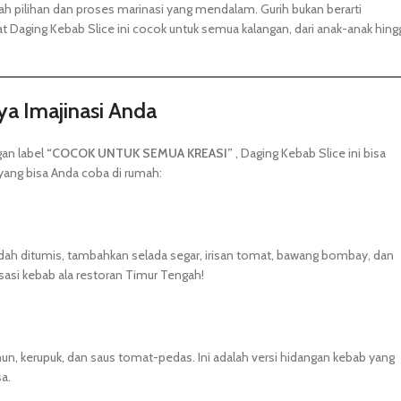
h pilihan dan proses marinasi yang mendalam. Gurih bukan berarti
t Daging Kebab Slice ini cocok untuk semua kalangan, dari anak-anak hing
ya Imajinasi Anda
gan label
“COCOK UNTUK SEMUA KREASI”
, Daging Kebab Slice ini bisa
 yang bisa Anda coba di rumah:
g sudah ditumis, tambahkan selada segar, irisan tomat, bawang bombay, dan
sasi kebab ala restoran Timur Tengah!
imun, kerupuk, dan saus tomat-pedas. Ini adalah versi hidangan kebab yang
a.