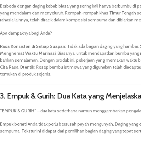
Berbeda dengan daging kebab biasa yang sering kali hanya berbumbu di p
yang mendalam dan menyeluruh. Rempah-rempah khas Timur Tengah sepert
rahasia lainnya, telah diracik dalam komposisi sempurna dan dibiarkan me
Apa dampaknya bagi Anda?
Rasa Konsisten di Setiap Suapan
: Tidak ada bagian daging yang hambar.
Menghemat Waktu Marinasi
: Biasanya, untuk mendapatkan bumbu yang 
bahkan semalaman. Dengan produk ini, pekerjaan yang memakan waktu ber
Cita Rasa Otentik
: Resep bumbu istimewa yang digunakan telah diadaptasi
temukan di produk sejenis.
3. Empuk & Gurih: Dua Kata yang Menjelask
“EMPUK & GURIH”
—dua kata sederhana namun menggambarkan pengala
Empuk
berarti Anda tidak perlu bersusah payah mengunyah. Daging yang
sempurna. Tekstur ini didapat dari pemilihan bagian daging yang tepat s