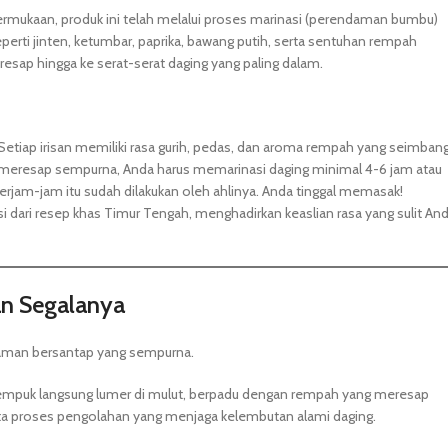
ermukaan, produk ini telah melalui proses marinasi (perendaman bumbu)
i jinten, ketumbar, paprika, bawang putih, serta sentuhan rempah
resap hingga ke serat-serat daging yang paling dalam.
 Setiap irisan memiliki rasa gurih, pedas, dan aroma rempah yang seimbang
meresap sempurna, Anda harus memarinasi daging minimal 4-6 jam atau
jam-jam itu sudah dilakukan oleh ahlinya. Anda tinggal memasak!
 dari resep khas Timur Tengah, menghadirkan keaslian rasa yang sulit An
an Segalanya
man bersantap yang sempurna.
 empuk langsung lumer di mulut, berpadu dengan rempah yang meresap
erta proses pengolahan yang menjaga kelembutan alami daging.