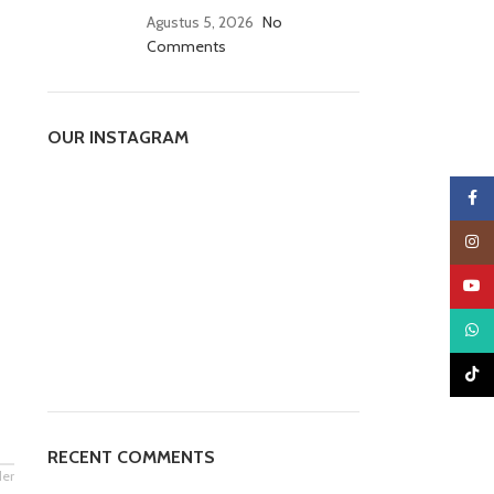
Agustus 5, 2026
No
Comments
OUR INSTAGRAM
Faceb
Insta
YouTu
What
TikTo
RECENT COMMENTS
der