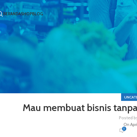
BERANDA
SHOP
BLOG
UNCAT
Mau membuat bisnis tanpa 
Posted b
On Apri
0